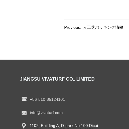
Previous:
人工芝バッキング情報
JIANGSU VIVATURF CO., LIMITED

+86-510-85124101

info@vivaturf.com

1102, Building A, D-park,No.100 Dicui