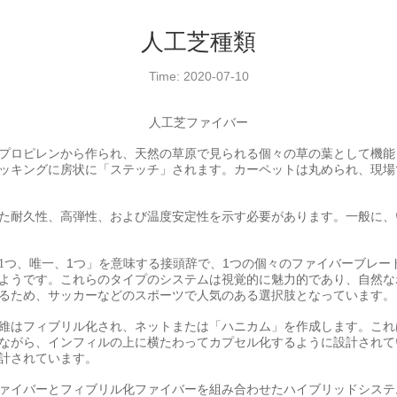
人工芝種類
Time: 2020-07-10
人工芝
ファイバー
プロピレンから作られ、天然の草原で見られる個々の草の葉として機能
ッキングに房状に「ステッチ」されます。カーペットは丸められ、現場
た耐久性、高弾性、および温度安定性を示す必要があります。一般に、
1
1
1
つ、唯一、
つ」を意味する接頭辞で、
つの個々のファイバーブレー
ようです。これらのタイプのシステムは視覚的に魅力的であり、自然な
るため、サッカーなどのスポーツで人気のある選択肢となっています。
維はフィブリル化され、ネットまたは「ハニカム」を作成します。これ
ながら、インフィルの上に横たわってカプセル化するように設計されて
計されています。
ァイバーとフィブリル化ファイバーを組み合わせたハイブリッドシステ